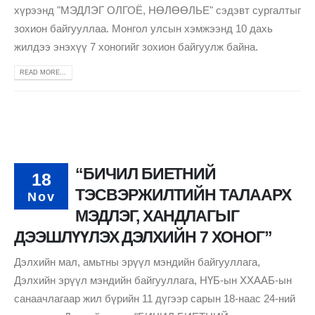
хүрээнд "МЭДЛЭГ ОЛГОЁ, НӨЛӨӨЛЬЕ" сэдэвт сургалтыг
зохион байгууллаа. Монгол улсын хэмжээнд 10 дахь
жилдээ энэхүү 7 хоногийг зохион байгуулж байна.
READ MORE...
“БИЧИЛ БИЕТНИЙ
18
ТЭСВЭРЖИЛТИЙН ТАЛААРХ
Nov
МЭДЛЭГ, ХАНДЛАГЫГ
ДЭЭШЛҮҮЛЭХ ДЭЛХИЙН 7 ХОНОГ”
Дэлхийн мал, амьтны эрүүл мэндийн байгууллага,
Дэлхийн эрүүл мэндийн байгууллага, НҮБ-ын ХХААБ-ын
санаачлагаар жил бүрийн 11 дүгээр сарын 18-наас 24-ний