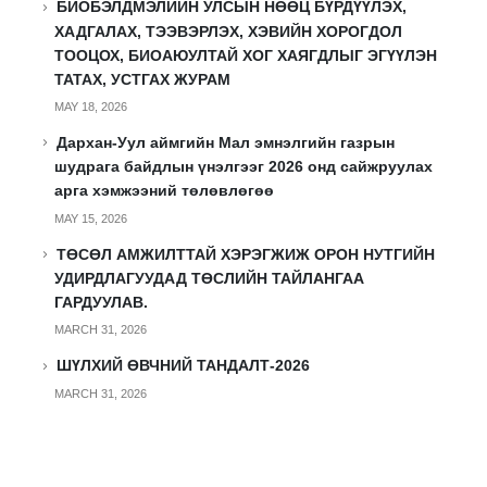
БИОБЭЛДМЭЛИЙН УЛСЫН НӨӨЦ БҮРДҮҮЛЭХ,
ХАДГАЛАХ, ТЭЭВЭРЛЭХ, ХЭВИЙН ХОРОГДОЛ
ТООЦОХ, БИОАЮУЛТАЙ ХОГ ХАЯГДЛЫГ ЭГҮҮЛЭН
ТАТАХ, УСТГАХ ЖУРАМ
MAY 18, 2026
Дархан-Уул аймгийн Мал эмнэлгийн газрын
шудрага байдлын үнэлгээг 2026 онд сайжруулах
арга хэмжээний төлөвлөгөө
MAY 15, 2026
ТӨСӨЛ АМЖИЛТТАЙ ХЭРЭГЖИЖ ОРОН НУТГИЙН
УДИРДЛАГУУДАД ТӨСЛИЙН ТАЙЛАНГАА
ГАРДУУЛАВ.
MARCH 31, 2026
ШҮЛХИЙ ӨВЧНИЙ ТАНДАЛТ-2026
MARCH 31, 2026