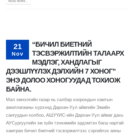
READ MORE...
“БИЧИЛ БИЕТНИЙ
21
ТЭСВЭРЖИЛТИЙН ТАЛААРХ
Nov
МЭДЛЭГ, ХАНДЛАГЫГ
ДЭЭШЛҮҮЛЭХ ДЭЛХИЙН 7 ХОНОГ”
ЭНЭ ДОЛОО ХОНОГУУДАД ТОХИОЖ
БАЙНА.
Мал эмнэлгийн газар нь салбар хоорондын хамтын
ажиллагааны хүрээнд Дархан-Уул аймгийн Эмийн
сангуудын холбоо, АШУҮИС-ийн Дархан-Уул аймаг дахь
АУСургуулийн эм зүйн тэнхимийн эрдэмтэн багш нартай
хамтран бичил биетний тэсвэржилтээс сэргийлэх аяны