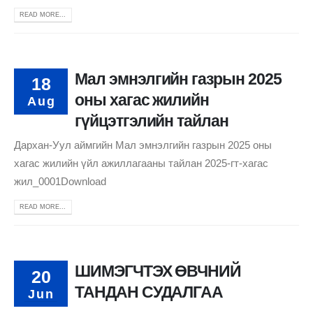
READ MORE...
Мал эмнэлгийн газрын 2025
18
оны хагас жилийн
Aug
гүйцэтгэлийн тайлан
Дархан-Уул аймгийн Мал эмнэлгийн газрын 2025 оны
хагас жилийн үйл ажиллагааны тайлан 2025-гт-хагас
жил_0001Download
READ MORE...
ШИМЭГЧТЭХ ӨВЧНИЙ
20
ТАНДАН СУДАЛГАА
Jun