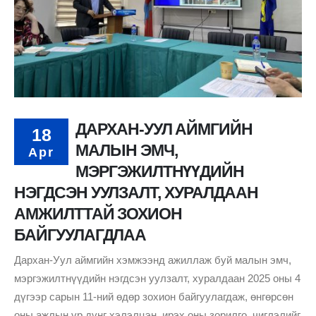
ДАРХАН-УУЛ АЙМГИЙН
18
МАЛЫН ЭМЧ,
Apr
МЭРГЭЖИЛТНҮҮДИЙН
НЭГДСЭН УУЛЗАЛТ, ХУРАЛДААН
АМЖИЛТТАЙ ЗОХИОН
БАЙГУУЛАГДЛАА
Дархан-Уул аймгийн хэмжээнд ажиллаж буй малын эмч,
мэргэжилтнүүдийн нэгдсэн уулзалт, хуралдаан 2025 оны 4
дүгээр сарын 11-ний өдөр зохион байгуулагдаж, өнгөрсөн
оны ажлын үр дүнг хэлэлцэн, ирэх оны зорилго, чиглэлийг