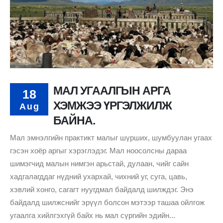
МАЛ УГААЛГЫН АРГА
18
ХЭМЖЭЭ ҮРГЭЛЖИЛЖ
Aug
БАЙНА.
Мал эмнэлгийн практикт малыг шүрших, шумбуулан угаах
гэсэн хоёр аргыг хэрэглэдэг. Мал ноосолсны дараа
шимэгчид малын нимгэн арьстай, дулаан, чийг сайн
хадгалагддаг нүдний ухархай, чихний уг, суга, цавь,
хэвлий хонго, сагагт нуугдмал байдалд шилждэг. Энэ
байдалд шилжснийг эрүүл болсон мэтээр ташаа ойлгож
угаалга хийлгэхгүй байх нь мал сүргийн эдийн...