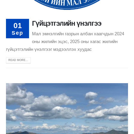
Гүйцэтгэлийн үнэлгээ
01
Sep
Мал эмнэлгийн газрын албан хаагчдын 2024
оны жилийн эцэс, 2025 оны хагас жилийн
гүйцэтгэлийн үнэлгээг мэдээллэх хуудас
READ MORE...