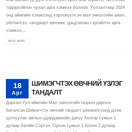
тодорхойлох чухал арга хэмжээ боллоо. Уулзалтаар 2024
онд аймгийн хэмжээнд хэрэгжүүлсэн мал эмнэлгийн ажил,
үйлчилгээ, халдварт өвчнөөс урьдчилан сэргийлэх арга
хэмжээ,...
READ MORE...
ШИМЭГЧТЭХ ӨВЧНИЙ ҮЗЛЭГ
18
ТАНДАЛТ
Apr
Дархан-Уул аймгийн Мал эмнэлгийн газрын даргын
баталсан Шимэгчтэх өвчний тандалт шинжилгээнд дээж
цуглуулах ажлын удирдамжийн дагуу Хонгор сумын 2
дугаар багийн Сэртэн, Орхон сумын 1 болон 2 дугаар