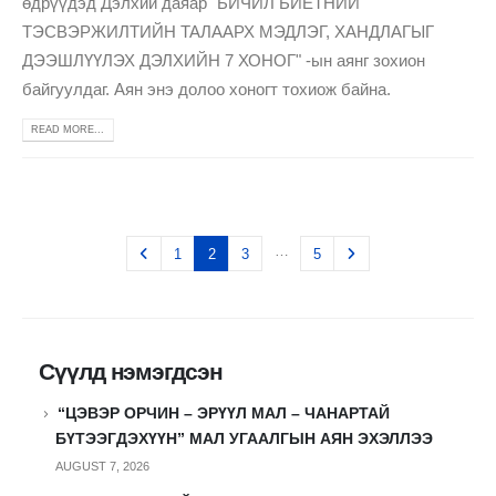
өдрүүдэд Дэлхий даяар "БИЧИЛ БИЕТНИЙ
ТЭСВЭРЖИЛТИЙН ТАЛААРХ МЭДЛЭГ, ХАНДЛАГЫГ
ДЭЭШЛҮҮЛЭХ ДЭЛХИЙН 7 ХОНОГ" -ын аянг зохион
байгуулдаг. Аян энэ долоо хоногт тохиож байна.
READ MORE...
…
1
2
3
5
Сүүлд нэмэгдсэн
“ЦЭВЭР ОРЧИН – ЭРҮҮЛ МАЛ – ЧАНАРТАЙ
БҮТЭЭГДЭХҮҮН” МАЛ УГААЛГЫН АЯН ЭХЭЛЛЭЭ
AUGUST 7, 2026