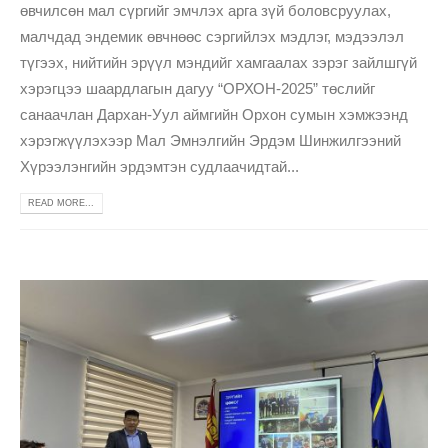
өвчилсөн мал сүргийг эмчлэх арга зүй боловсруулах,
малчдад эндемик өвчнөөс сэргийлэх мэдлэг, мэдээлэл
түгээх, нийтийн эрүүл мэндийг хамгаалах зэрэг зайлшгүй
хэрэгцээ шаардлагын дагуу “ОРХОН-2025” төслийг
санаачлан Дархан-Уул аймгийн Орхон сумын хэмжээнд
хэрэгжүүлэхээр Мал Эмнэлгийн Эрдэм Шинжилгээний
Хүрээлэнгийн эрдэмтэн судлаачидтай...
READ MORE...