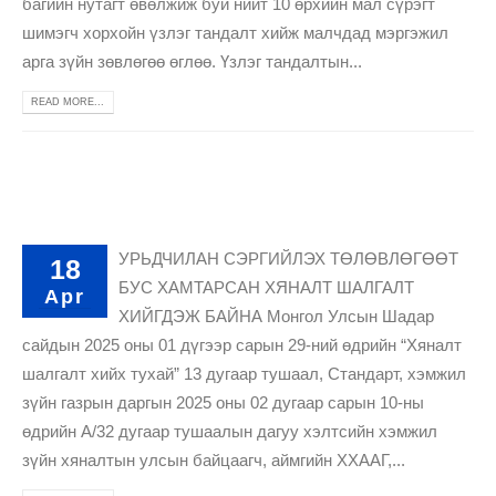
багийн нутагт өвөлжиж буй нийт 10 өрхийн мал сүрэгт
шимэгч хорхойн үзлэг тандалт хийж малчдад мэргэжил
арга зүйн зөвлөгөө өглөө. Үзлэг тандалтын...
READ MORE...
УРЬДЧИЛАН СЭРГИЙЛЭХ ТӨЛӨВЛӨГӨӨТ
18
БУС ХАМТАРСАН ХЯНАЛТ ШАЛГАЛТ
Apr
ХИЙГДЭЖ БАЙНА Монгол Улсын Шадар
сайдын 2025 оны 01 дүгээр сарын 29-ний өдрийн “Хяналт
шалгалт хийх тухай” 13 дугаар тушаал, Стандарт, хэмжил
зүйн газрын даргын 2025 оны 02 дугаар сарын 10-ны
өдрийн А/32 дугаар тушаалын дагуу хэлтсийн хэмжил
зүйн хяналтын улсын байцаагч, аймгийн ХХААГ,...