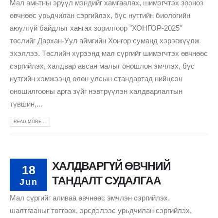
Мал амьтны эрүүл мэндийг хамгаалах, шимэгчтэх зооноз
өвчнөөс урьдчилан сэргийлэх, бүс нутгийн биологийн
аюулгүй байдлыг хангах зорилгоор "ХОНГОР-2025"
төслийг Дархан-Уул аймгийн Хонгор суманд хэрэгжүүлж
эхэллээ. Төслийн хүрээнд мал сүргийг шимэгчтэх өвчнөөс
сэргийлэх, халдвар авсан малыг оношлон эмчлэх, бүс
нутгийн хэмжээнд олон улсын стандартад нийцсэн
оношилгооны арга зүйг нэвтрүүлэн халдварлалтын
түвшин,...
READ MORE...
ХАЛДВАРГҮЙ ӨВЧНИЙ
18
ТАНДАЛТ СУДАЛГАА
Jun
Мал сүргийг аливаа өвчнөөс эмчлэн сэргийлэх,
шалтгааныг тогтоох, эрсдэлээс урьдчилан сэргийлэх,