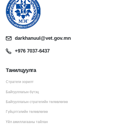
darkhanuul@vet.gov.mn
+976 7037-6437
Танилцуулга
Стратеги зорилт
Байгууллагын бүтэц
Байгууллагын стратегийн төлөвлөгөө
Гүйцэтгэлийн төлөвлөгөө
Үйл ажиллагааны тайлан