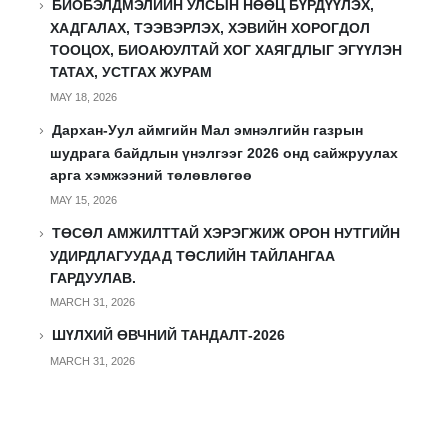
БИОБЭЛДМЭЛИЙН УЛСЫН НӨӨЦ БҮРДҮҮЛЭХ,
ХАДГАЛАХ, ТЭЭВЭРЛЭХ, ХЭВИЙН ХОРОГДОЛ
ТООЦОХ, БИОАЮУЛТАЙ ХОГ ХАЯГДЛЫГ ЭГҮҮЛЭН
ТАТАХ, УСТГАХ ЖУРАМ
MAY 18, 2026
Дархан-Уул аймгийн Мал эмнэлгийн газрын
шудрага байдлын үнэлгээг 2026 онд сайжруулах
арга хэмжээний төлөвлөгөө
MAY 15, 2026
ТӨСӨЛ АМЖИЛТТАЙ ХЭРЭГЖИЖ ОРОН НУТГИЙН
УДИРДЛАГУУДАД ТӨСЛИЙН ТАЙЛАНГАА
ГАРДУУЛАВ.
MARCH 31, 2026
ШҮЛХИЙ ӨВЧНИЙ ТАНДАЛТ-2026
MARCH 31, 2026